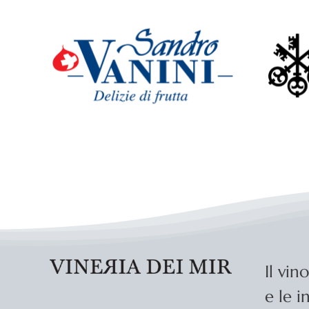
Il vin
e le i