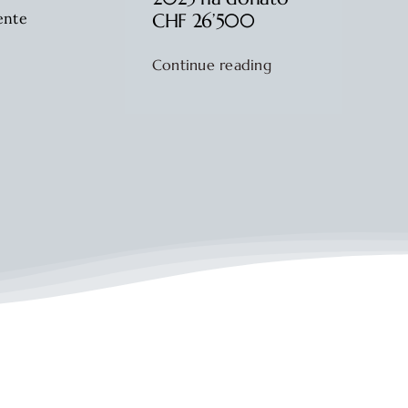
CHF 26’500
ente
Continue reading