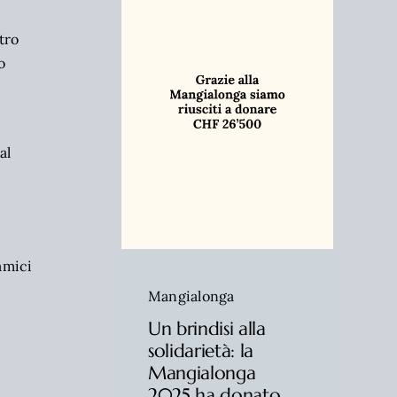
tro
o
al
amici
Mangialonga
Un brindisi alla
solidarietà: la
Mangialonga
2025 ha donato